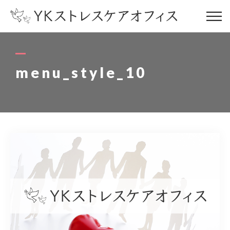
コンセプト
concept
menu_style_10
サービス内容
service
お客様の声
voice
代表プロフィール
profile
ストレスケアブログ
blog
オフィス情報
office