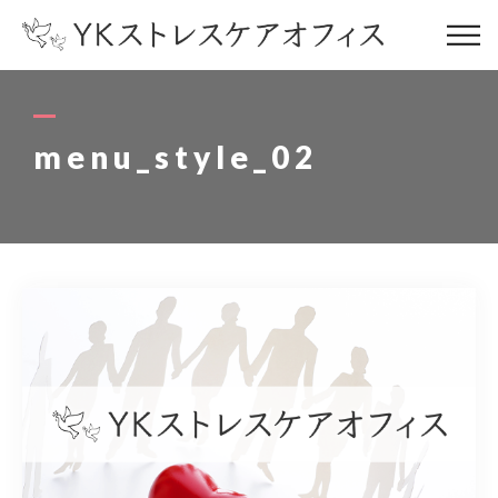
コンセプト
concept
menu_style_02
サービス内容
service
お客様の声
voice
代表プロフィール
profile
ストレスケアブログ
blog
オフィス情報
office