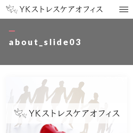
コンセプト
concept
about_slide03
サービス内容
service
お客様の声
voice
代表プロフィール
profile
ストレスケアブログ
blog
オフィス情報
office