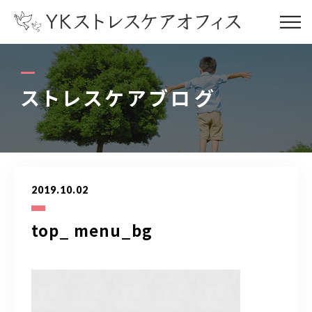
コンセプト
concept
ストレスケアブログ
サービス内容
service
お客様の声
voice
2019.10.02
代表プロフィール
profile
top_ menu_bg
ストレスケアブログ
blog
オフィス情報
office