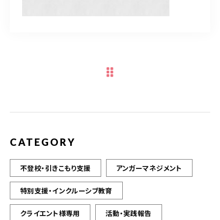
クライエント様
専用ページ
080-6032-3031
電話受付時間
10：00～17：00（土日祝を除く）
※双方の予定が合えば電話受付時間外も営業しております。
※カウンセリング中は受付時間内でも電話に出られないことがありますので、録音メッセ
ージを残してください。
CATEGORY
不登校・引きこもり支援
アンガーマネジメント
ご予約はこちら
特別支援・インクルーシブ教育
クライエント様専用
活動・実践報告