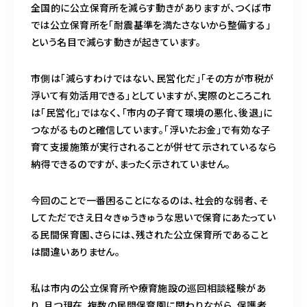
全国的に公立保育所を減らす動きがありますが、つくば市
では公立保育所を「耐震基準を満たさないから整備する」
クライエント様
という名目で減らす動きが起きています。
専用ページ
市側は「減らすわけではない、民営化だ」「その方が市税が
浮いて有効活用できる」としていますが、実際のところこれ
080-6032-3031
は「民営化」ではなく、「市内の子育て環境の悪化、後退」に
つながるものと確信しています。「浮いたお金」で有効な子
電話受付時間
10：00～17：00（土日祝を除く）
育て支援施策が実行されることが併せて示されているなら
※双方の予定が合えば電話受付時間外も営業しております。
納得できるのですが、まったく示されていません。
※カウンセリング中は受付時間内でも電話に出られないことがありますので、録音メッセ
ージを残してください。
今回のことで一番困ることになるのは、社会的な弱者、そ
してただでさえ日々きゅうきゅうな思いで保育にあたってい
る民間保育園、さらには、残された公立保育所であること
ご予約はこちら
は間違いありません。
私は市内の公立保育所や療育施設の巡回相談経験があ
り、且つ現在、複数の民間保育園に関わりながら、保護者