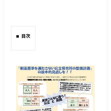
o
t
a
共
k
e
i
有
r
l
目次