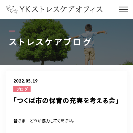
コンセプト
concept
ストレスケアブログ
サービス内容
service
お客様の声
voice
2022.05.19
代表プロフィール
profile
ブログ
「つくば市の保育の充実を考える会」
ストレスケアブログ
blog
皆さま どうか協力してください。
オフィス情報
office