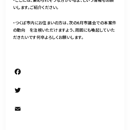
・ここには、集められそうな方がいるよ、という情報もお願
いします。ご紹介ください。
・つくば市内にお住まいの方は、次の6月市議会での本案件
の動向 を注視いただけますよう、周囲にも喚起していた
だきたいです何卒よろしくお願いします。
F
a
c
T
e
w
b
i
E
o
t
m