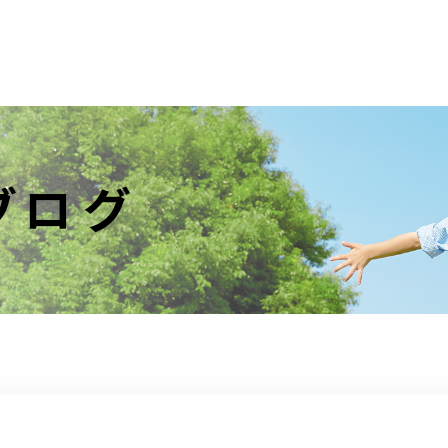
ンセプト
サービ
oncept
servi
ブログ
客様の声
代表プロ
voice
profi
スケアブログ
オフィ
blog
offi
イエント様