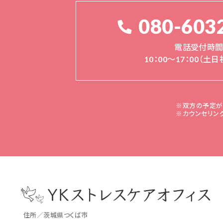
080-603
電話受付時
10：00～17：00（土
※双方の予定が
※カウンセリン
住所／茨城県つくば市