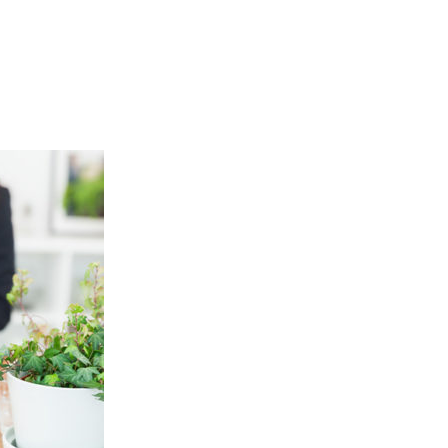
用ページ
080-6032-3031
間
※双方の予定が合えば電話受付時間外も営業しております。
土日祝を除く）
※カウンセリング中は受付時間内でも電話に出られないことがありますので、録音メ
ご予約はこちら